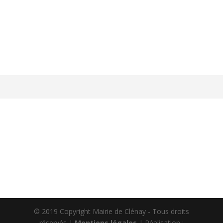
https://app.panneaupocket.com
© 2019 Copyright Mairie de Clénay - Tous droits
réservés |
Mentions légales
| Réalisation :