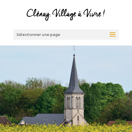
Sélectionner une page
Rencontrons-
nous
Frédéric Imbert, Maire de Clénay et
ses adjoints se tiennent à votre
disposition, sur rendez-vous.