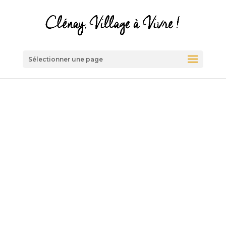
Sélectionner une page
Les
réalisations
communales
Depuis 2020, l’équipe municipale
s’attache à poursuivre les projets
menés par l’équipe municipale