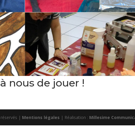
à nous de jouer !
s réservés |
Mentions légales
| Réalisation :
Millesime Communic