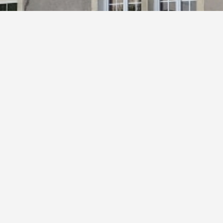
6 au 24 juillet et du 6 au 15 août 2026. En cas d’urgence poss
e 1er adjoint Daniel VIARDOT au 06 08 76 79 93.