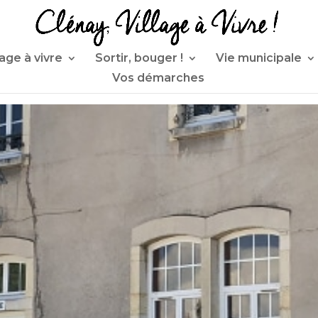
lage à vivre
Sortir, bouger !
Vie municipale
Vos démarches
Actualités
ici les informations municipales et les actua
commune.
da de vos sorties est accessible en page d’a