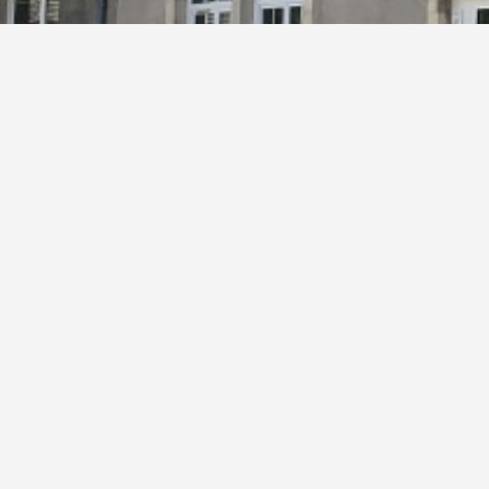
Le secrétariat de Mairie sera fermé du 1
Frédéric IMBERT au 06 07 74 61 00 ou l