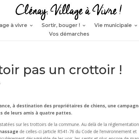
lage à vivre
Sortir, bouger !
Vie municipale
Vos démarches
toir pas un crottoir !
s
lance, à destination des propriétaires de chiens, une campagn
s de leurs amis à quatre pattes.
statées sur les trottoirs de la commune. Au delà de la réglementation
amassage
de celles-ci (article R541-76 du Code de l’environnement et
ticulièrement désagréable de les voir, les sentir et plus encore de ma