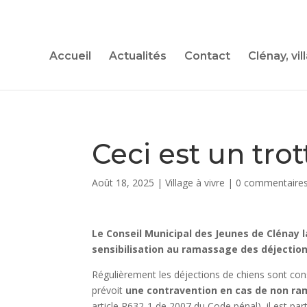
Accueil
Actualités
Contact
Clénay, vil
Ceci est un trot
Août 18, 2025
|
Village à vivre
|
0 commentaire
Le Conseil Municipal des Jeunes de Clénay 
sensibilisation au ramassage des déjection
Régulièrement les déjections de chiens sont con
prévoit
une contravention en cas de non r
article R632-1 de 2007 du Code pénal), il est par