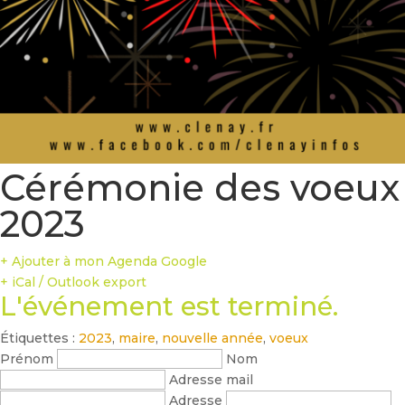
Cérémonie des voeux
2023
+ Ajouter à mon Agenda Google
+ iCal / Outlook export
L'événement est terminé.
Étiquettes :
2023
,
maire
,
nouvelle année
,
voeux
Prénom
Nom
Adresse mail
Adresse